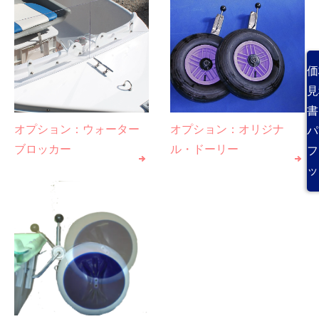
価
見
書
オプション：ウォーター
オプション：オリジナ
パ
ブロッカー
ル・ドーリー
フ
ッ