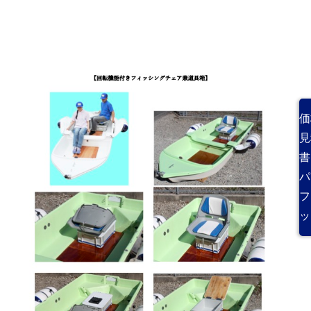
価
見
書
パ
フ
ッ