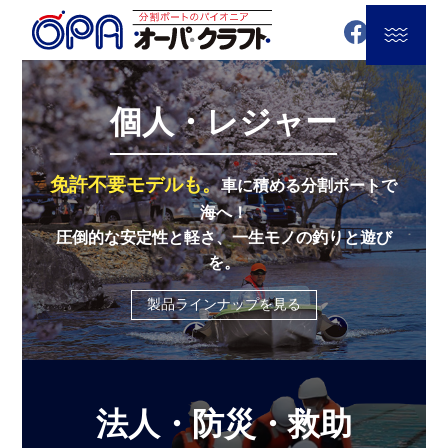
個人・レジャー
免許不要モデルも。
車に積める分割ボートで
海へ！
圧倒的な安定性と軽さ、一生モノの釣りと遊び
を。
製品ラインナップを見る
法人・防災・救助