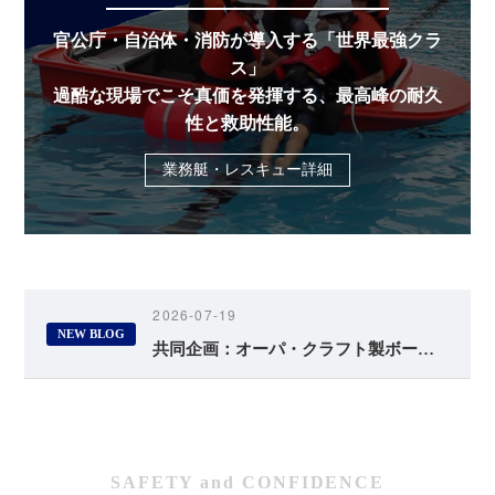
官公庁・自治体・消防が導入する「世界最強クラ
ス」
過酷な現場でこそ真価を発揮する、最高峰の耐久
性と救助性能。
業務艇・レスキュー詳細
2026-07-19
NEW BLOG
共同企画：オーパ・クラフト製ボートの極限性能実証レポート 〜船体工学シミュレーションとAI分析による客観的検証〜
SAFETY and CONFIDENCE