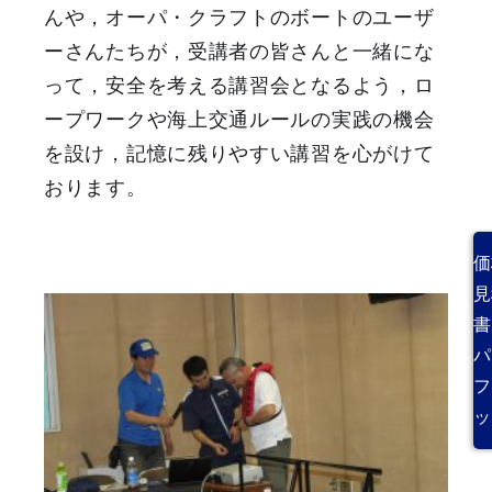
んや，オーパ・クラフトのボートのユーザ
ーさんたちが，受講者の皆さんと一緒にな
って，安全を考える講習会となるよう，ロ
ープワークや海上交通ルールの実践の機会
を設け，記憶に残りやすい講習を心がけて
おります。
価
見
書
パ
フ
ッ