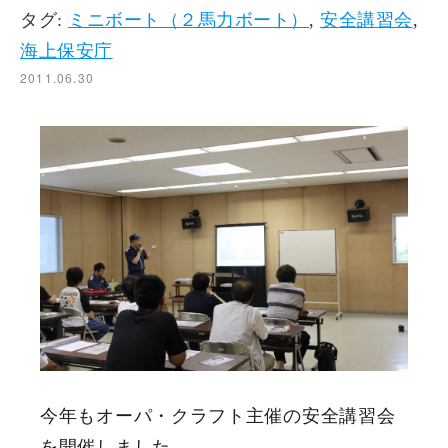
タグ:
ミニボート（２馬力ボート）
,
安全講習会
,
海上保安庁
2011.06.30
今年もオーパ・クラフト主催の安全講習会
を開催しました。