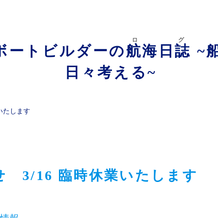
ログ
ボートビルダーの
航海日誌
~
日々考える~
業いたします
 3/16 臨時休業いたします