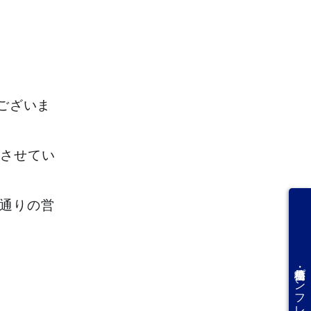
ございま
業させてい
常通りの営
価格見積書・パンフレット