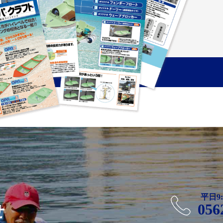
平日9:
056
せ