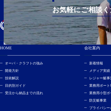
お気軽にご相談く
オーパ・クラフト
〒474-0023 愛知県大府市大東町2丁目100番
HOME
会社案内
オーパ・クラフトの強み
新着情報
開発方針
メディア実績
技術解説
レジャー艇事
目的別ガイド
業務用ボート
受注から納品までの流れ
業務用小型ボ
防災艇事業
プライバシー