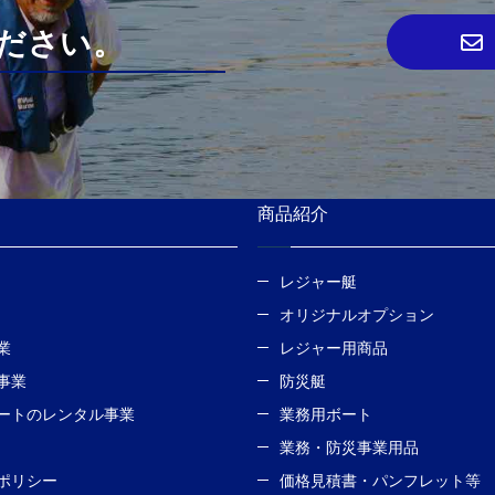
ださい。
地
商品紹介
レジャー艇
オリジナルオプション
業
レジャー用商品
事業
防災艇
ートのレンタル事業
業務用ボート
業務・防災事業用品
ポリシー
価格見積書・パンフレット等