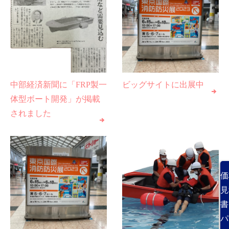
中部経済新聞に「FRP製一
ビッグサイトに出展中
体型ボート開発」が掲載
されました
価
見
書
パ