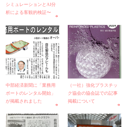
シミュレーションとAI分
析による客観的検証〜
中部経済新聞に「業務用
（一社）強化プラスチッ
ボートのレンタル開始」
ク協会の協会誌での記事
が掲載されました
掲載について