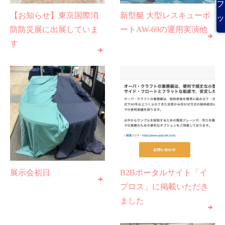
フ
【お知らせ】東京国際消
新型艇 大型レスキューボ
ッ
防防災展に出展していま
ートAW-69の運用実演他
す
展示会初日
B2Bポータルサイト「イ
プロス」に掲載いただき
ました