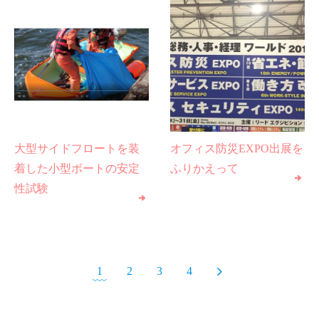
大型サイドフロートを装
オフィス防災EXPO出展を
着した小型ボートの安定
ふりかえって
性試験
1
2
3
4