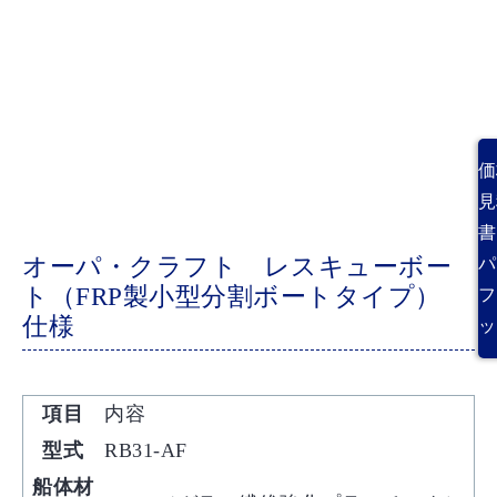
価
見
書
オーパ・クラフト レスキューボー
パ
ト（FRP製小型分割ボートタイプ）
フ
仕様
ッ
項目
内容
型式
RB31-AF
船体材