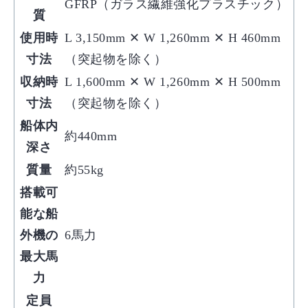
GFRP（ガラス繊維強化プラスチック）
質
使用時
L 3,150mm ✕ W 1,260mm ✕ H 460mm
寸法
（突起物を除く）
収納時
L 1,600mm ✕ W 1,260mm ✕ H 500mm
寸法
（突起物を除く）
船体内
約440mm
深さ
質量
約55kg
搭載可
能な船
外機の
6馬力
最大馬
力
定員