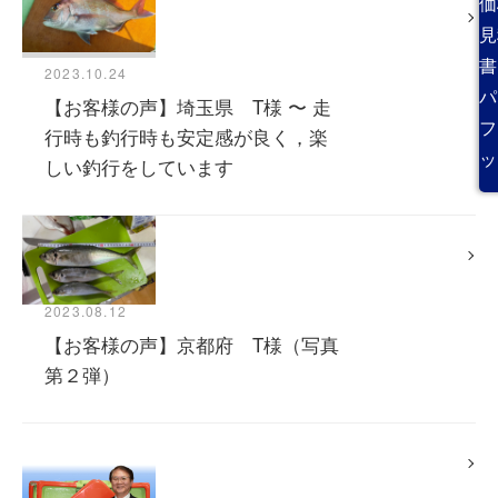
価
見
書
2023.10.24
パ
【お客様の声】埼玉県 T様 〜 走
フ
行時も釣行時も安定感が良く，楽
ッ
しい釣行をしています
2023.08.12
【お客様の声】京都府 T様（写真
第２弾）